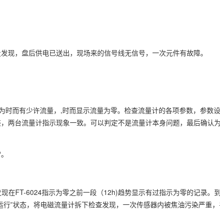
量发现，盘后供电已送出，现场来的信号线无信号，一次元件有故障。
示为时而有少许流量，,时而显示流量为零。检查流量计的各项参数，参数
装，两台流量计指示现象一致。可以判定不是流量计本身问题，最后确认
常。
在FT-6024指示为零之前一段（12h)趋势显示有过指示为零的记录。
运行”状态，将电磁流量计拆下检查发现，一次传感器内被焦油污染严重，