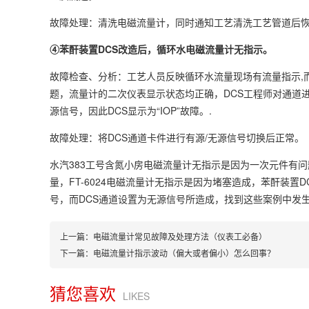
故障处理：清洗电磁流量计，同时通知工艺清洗工艺管道后
④苯酐装置DCS改造后，循环水电磁流量计无指示。
故障检查、分析：工艺人员反映循环水流量现场有流量指示,而
题，流量计的二次仪表显示状态均正确，DCS工程师对通道进
源信号，因此DCS显示为“IOP”故障。.
故障处理：将DCS通道卡件进行有源/无源信号切换后正常。
水汽383工号含氮小房电磁流量计无指示是因为一次元件有
量，FT-6024电磁流量计无指示是因为堵塞造成，苯酐装
号，而DCS通道设置为无源信号所造成，找到这些案例中发
上一篇：
电磁流量计常见故障及处理方法（仪表工必备）
下一篇：
电磁流量计指示波动（偏大或者偏小）怎么回事？
猜您喜欢
LIKES