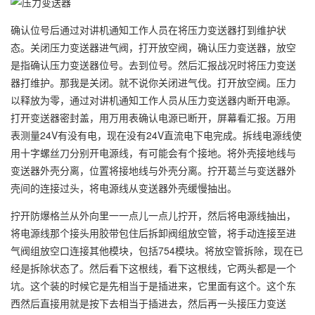
确认位号后通过对讲机通知工作人员在将压力变送器打到维护状
态。关闭压力变送器进气阀，打开放空阀，确认压力变送器，放空
是指确认压力变送器位号。去到位号。然后汇报战况时将压力变送
器打维护。那我是关闭。就不说你关闭进气伐。打开放空阀。压力
以释放为零，通过对讲机通知工作人员从压力变送器内断开电源。
打开变送器密封盖，用万用表确认电源已断开，屏幕看汇报。万用
表测量24V有没有电，现在没有24V直流电下电完成。拆线电源线使
用十字螺丝刀分别开电源线，有可能会有个接地。将外壳接地线与
变送器外壳分离，位置将接地线与外壳分离。拧开葛兰与变送器外
壳间的连接过头，将电源线从变送器外壳缓慢抽出。
拧开防爆格兰从外向里一一点儿一点儿拧开，然后将电源线抽出，
将电源线那个接头用胶带包住后拆卸阀组放空管，将手动连接至进
气阀组放空口连接其他模块，包括754模块。将放空管拆除，现在已
经是拆除状态了。然后看下这根线，看下这根线，它两头都是一个
坑。这个装的时候它是先相当于是插进来，它里面有这个。这个东
西然后直接用就是按下去相当于插进去，然后再一头接压力变送